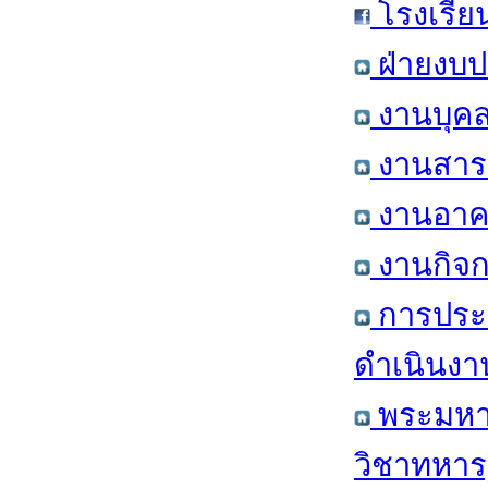
โรงเรีย
ฝ่ายงบป
งานบุคล
งานสารส
งานอาคา
งานกิจก
การประ
ดำเนินงา
พระมหาก
วิชาทหาร