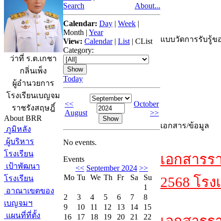
Search
About...
Calendar:
Day
|
Week
|
Month
|
Year
แบบวัดการรับรู้ขอ
View:
Calendar
|
List
|
CList
Category:
ว่าที่ ร.ต.เกชา
กลิ่นเพ็ง
Today
ผู้อำนวยการ
โรงเรียนเบญจม
<<
October
ราชรังสฤษฎิ์
August
>>
About BRR
เอกสาร/ข้อมูล
ภูมิหลัง
ผู้บริหาร
No events.
โรงเรียน
เอกสารรา
Events
เป้าพัฒนา
<<
September 2024
>>
Mo
Tu
We
Th
Fr
Sa
Su
โรงเรียน
2568 โรงเ
1
อาณาเขตของ
2
3
4
5
6
7
8
เบญจมฯ
9
10
11
12
13
14
15
แผนที่ที่ตั้ง
16
17
18
19
20
21
22