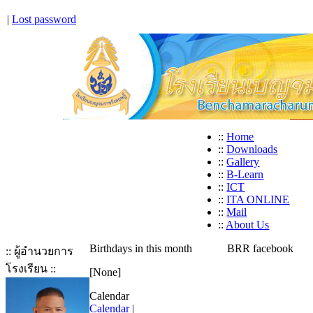
|
Lost password
::
Home
::
Downloads
::
Gallery
::
B-Learn
::
ICT
::
ITA ONLINE
::
Mail
::
About Us
Birthdays in this month
BRR facebook
:: ผู้อำนวยการ
โรงเรียน ::
[None]
Calendar
Calendar
|