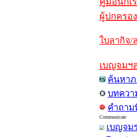
คู่มือนักเ
ผู้ปกครอง
ใบลากิจ/ล
เบญจมฯสาร
ค้นหาภ
บทควา
คำถามท
Communicate
เบญจมร