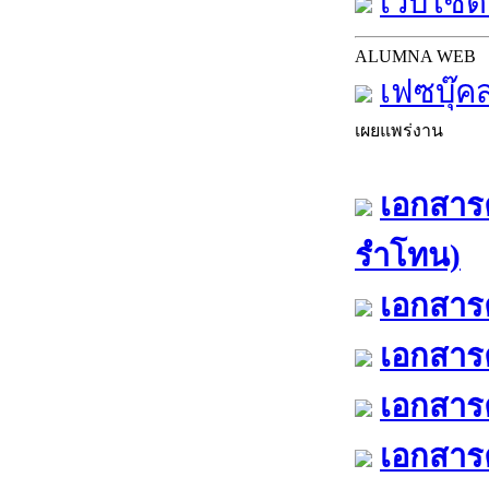
เว็บไซต์
ALUMNA WEB
เฟซบุ๊ค
เผยแพร่งาน
เอกสารค
รำโทน)
เอกสารค
เอกสารค
เอกสารค
เอกสารค