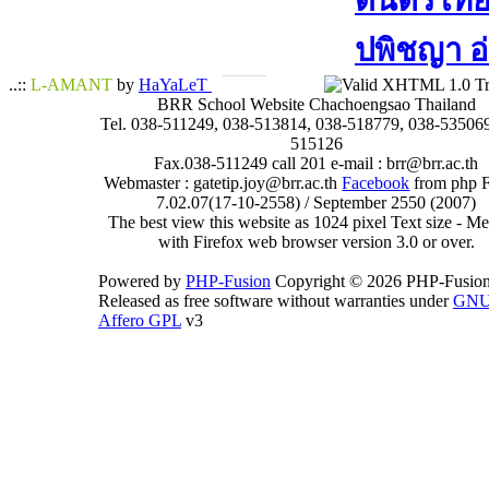
ดนตรีไทย​ 
ปพิชญา​ อ
..::
L-AMANT
by
HaYaLeT
BRR School Website Chachoengsao Thailand
Tel. 038-511249, 038-513814, 038-518779, 038-535069
515126
Fax.038-511249 call 201 e-mail : brr@brr.ac.th
Webmaster : gatetip.joy@brr.ac.th
Facebook
from php 
7.02.07(17-10-2558) / September 2550 (2007)
The best view this website as 1024 pixel Text size - 
with Firefox web browser version 3.0 or over.
Powered by
PHP-Fusion
Copyright © 2026 PHP-Fusion
Released as free software without warranties under
GN
Affero GPL
v3