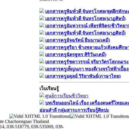
เอกสารครูพิมพ์วดี จันทรโกศล(ชุดฝึกทักษ
เอกสารครูพิมพ์วดี จันทรโกศล(นาฏศิลป์)
เอกสารครูอัมพวรรณ์ เพียรพิจิตร(ชีววิทยา
เอกสารครูพิมพ์วดี จันทรโกศล(นาฏศิลป์)
เอกสารครูอัจฉรัตน์ ยืนนาน(เคมี)
เอกสารครูสุริยา ช้างพลายแก้ว(สังคมศึกษ
เอกสารครูฉัตรฐพร ศิริวัน(เคมี)
เอกสารครูรัชดาวรรณ์ จริยาวัตรโสภณ(ระ
เอกสารครูเพ็ญนภา ทองดี(วงจรไฟฟ้าเบื้อง
เอกสารครูอดุลย์ วิริยาพันธ์(ภาษาไทย)
เว็บเรียนรู้
ศูนย์การเรียนชีววิทยา
บทเรียนออนไลน์​ เรื่อง​ เครื่องดนตรีไทยและ
อ่อนสำลี​ กลุ่มสาระการเรียนรู้ศิลปะ
te Chachoengsao Thailand
14, 038-518779, 038-535069, 038-