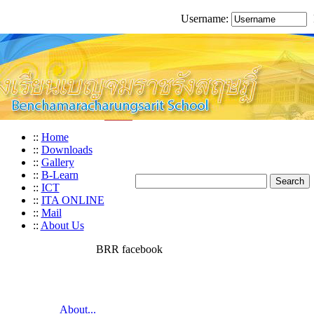
Username:
::
Home
::
Downloads
::
Gallery
::
B-Learn
::
ICT
::
ITA ONLINE
::
Mail
::
About Us
BRR facebook
About...