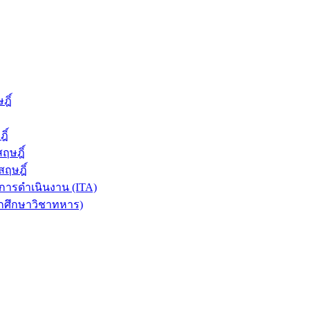
ฎิ์
ิ์
ฤษฎิ์
ฤษฎิ์
ารดำเนินงาน (ITA)
ักศึกษาวิชาทหาร)