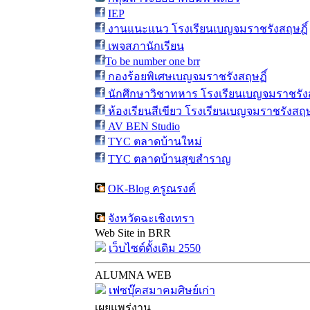
IEP
งานแนะแนว โรงเรียนเบญจมราชรังสฤษฎิ์
เพจสภานักเรียน
To be number one brr
กองร้อยพิเศษเบญจมราชรังสฤษฏิ์
นักศึกษาวิชาทหาร โรงเรียนเบญจมราชรังส
ห้องเรียนสีเขียว โรงเรียนเบญจมราชรังสฤษ
AV BEN Studio
TYC ตลาดบ้านใหม่
TYC ตลาดบ้านสุขสำราญ
OK-Blog ครูณรงค์
จังหวัดฉะเชิงเทรา
Web Site in BRR
เว็บไซต์ดั้งเดิม 2550
ALUMNA WEB
เฟซบุ๊คสมาคมศิษย์เก่า
เผยแพร่งาน