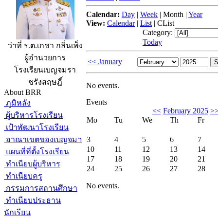
Calendar:
Day
|
Week
|
Month
|
Year
View:
Calendar
|
List
|
CList
Category:
Today
ว่าที่ ร.ต.เกชา กลิ่นเพ็ง
ผู้อำนวยการ
<< January
โรงเรียนเบญจมรา
ชรังสฤษฎิ์
No events.
About BRR
Events
ภูมิหลัง
<<
February 2025
>
ผู้บริหารโรงเรียน
Mo
Tu
We
Th
Fr
เป้าพัฒนาโรงเรียน
อาณาเขตของเบญจมฯ
3
4
5
6
7
10
11
12
13
14
แผนที่ที่ตั้งโรงเรียน
17
18
19
20
21
ทำเนียบผู้บริหาร
24
25
26
27
28
ทำเนียบครู
No events.
กรรมการสถานศึกษา
ทำเนียบประธาน
นักเรียน