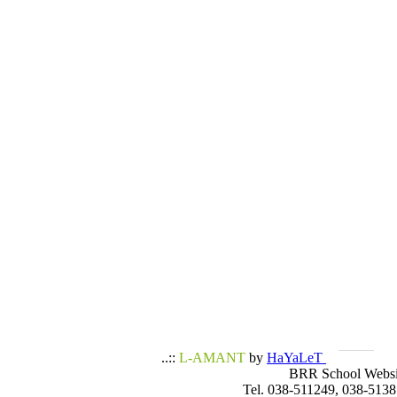
..::
L-AMANT
by
HaYaLeT
BRR School Websi
Tel. 038-511249, 038-5138