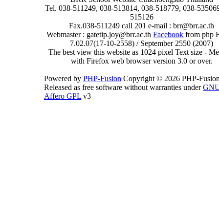
Tel. 038-511249, 038-513814, 038-518779, 038-535069
515126
Fax.038-511249 call 201 e-mail : brr@brr.ac.th
Webmaster : gatetip.joy@brr.ac.th
Facebook
from php 
7.02.07(17-10-2558) / September 2550 (2007)
The best view this website as 1024 pixel Text size - 
with Firefox web browser version 3.0 or over.
Powered by
PHP-Fusion
Copyright © 2026 PHP-Fusion
Released as free software without warranties under
GN
Affero GPL
v3