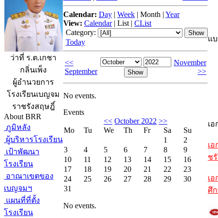
Calendar:
Day
|
Week
|
Month
|
Year
View:
Calendar
|
List
|
CList
Category:
แบ
Today
ว่าที่ ร.ต.เกชา
<<
November
กลิ่นเพ็ง
September
>>
ผู้อำนวยการ
โรงเรียนเบญจม
No events.
ราชรังสฤษฎิ์
Events
About BRR
<<
October 2022
>>
เอ
ภูมิหลัง
Mo
Tu
We
Th
Fr
Sa
Su
ผู้บริหารโรงเรียน
1
2
เอ
3
4
5
6
7
8
9
เป้าพัฒนา
ชรั
10
11
12
13
14
15
16
โรงเรียน
17
18
19
20
21
22
23
อาณาเขตของ
เอ
24
25
26
27
28
29
30
เบญจมฯ
31
ศึ
แผนที่ที่ตั้ง
No events.
โรงเรียน