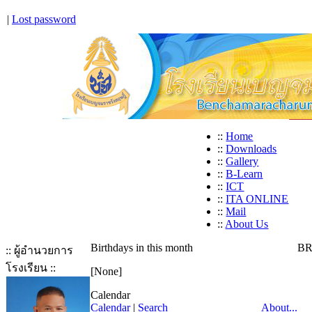
|
Lost password
::
Home
::
Downloads
::
Gallery
::
B-Learn
::
ICT
::
ITA ONLINE
::
Mail
::
About Us
Birthdays in this month
BR
:: ผู้อำนวยการ
โรงเรียน ::
[None]
Calendar
Calendar
|
Search
About...