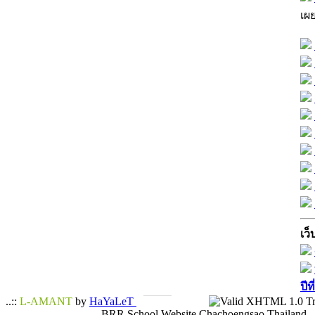
เผ
เว็
ปีท
..::
L-AMANT
by
HaYaLeT
BRR School Website Chachoengsao Thailand