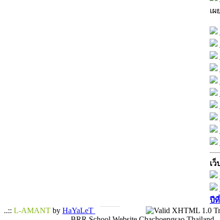
เผ
เว็
ปีท
..::
L-AMANT
by
HaYaLeT
BRR School Website Chachoengsao Thailand