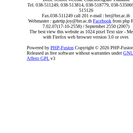
Tel. 038-511249, 038-513814, 038-518779, 038-535069
515126
Fax.038-511249 call 201 e-mail : brr@brr.ac.th
Webmaster : gatetip.joy@brr.ac.th
Facebook
from php 
7.02.07(17-10-2558) / September 2550 (2007)
The best view this website as 1024 pixel Text size - 
with Firefox web browser version 3.0 or over.
Powered by
PHP-Fusion
Copyright © 2026 PHP-Fusion
Released as free software without warranties under
GN
Affero GPL
v3