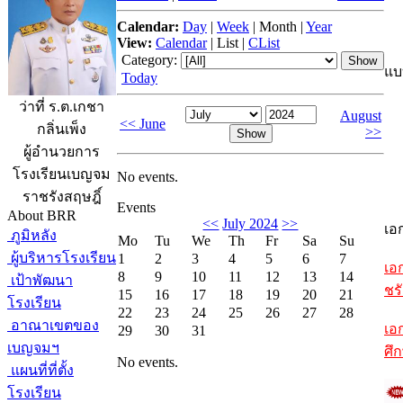
Calendar:
Day
|
Week
|
Month
|
Year
View:
Calendar
|
List
|
CList
Category:
แบ
Today
ว่าที่ ร.ต.เกชา
August
<< June
กลิ่นเพ็ง
>>
ผู้อำนวยการ
โรงเรียนเบญจม
No events.
ราชรังสฤษฎิ์
Events
About BRR
<<
July 2024
>>
เอ
ภูมิหลัง
Mo
Tu
We
Th
Fr
Sa
Su
ผู้บริหารโรงเรียน
1
2
3
4
5
6
7
เอ
8
9
10
11
12
13
14
เป้าพัฒนา
ชรั
15
16
17
18
19
20
21
โรงเรียน
22
23
24
25
26
27
28
อาณาเขตของ
เอ
29
30
31
เบญจมฯ
ศึ
No events.
แผนที่ที่ตั้ง
โรงเรียน