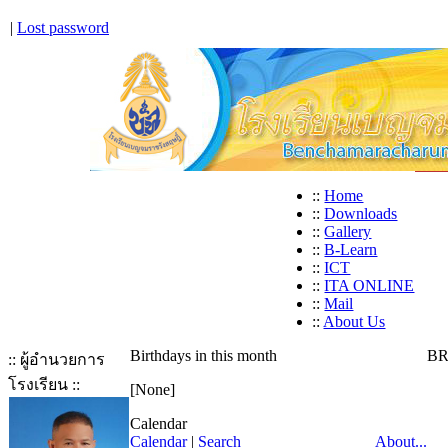
|
Lost password
::
Home
::
Downloads
::
Gallery
::
B-Learn
::
ICT
::
ITA ONLINE
::
Mail
::
About Us
Birthdays in this month
BR
:: ผู้อำนวยการ
โรงเรียน ::
[None]
Calendar
Calendar
|
Search
About...