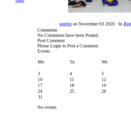
gatetip
on November 03 2020 ·
In
สัง
Comments
No Comments have been Posted.
Post Comment
Please Login to Post a Comment.
Events
Mo
Tu
We
3
4
5
10
11
12
17
18
19
24
25
26
31
No events.