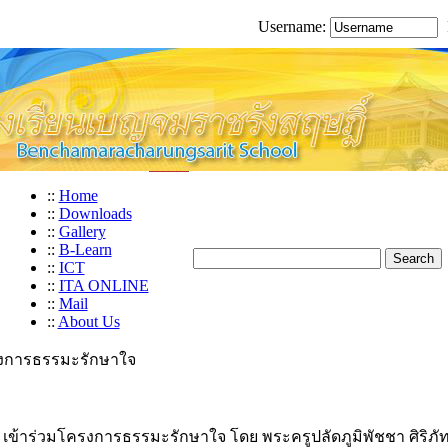
Username:
::
Home
::
Downloads
::
Gallery
::
B-Learn
::
ICT
::
ITA ONLINE
::
Mail
::
About Us
โครงการธรรมะรักษาใจ
่ 1 เข้าร่วมโครงการธรรมะรักษาใจ โดย พระครูปลัดภูมิพัชชา ศิริภั