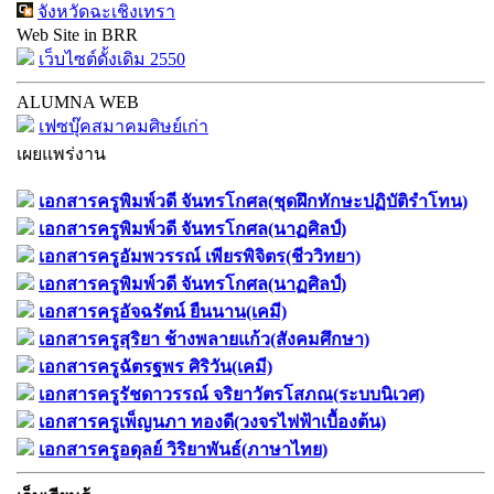
จังหวัดฉะเชิงเทรา
Web Site in BRR
เว็บไซต์ดั้งเดิม 2550
ALUMNA WEB
เฟซบุ๊คสมาคมศิษย์เก่า
เผยแพร่งาน
เอกสารครูพิมพ์วดี จันทรโกศล(ชุดฝึกทักษะปฏิบัติรำโทน)
เอกสารครูพิมพ์วดี จันทรโกศล(นาฏศิลป์)
เอกสารครูอัมพวรรณ์ เพียรพิจิตร(ชีววิทยา)
เอกสารครูพิมพ์วดี จันทรโกศล(นาฏศิลป์)
เอกสารครูอัจฉรัตน์ ยืนนาน(เคมี)
เอกสารครูสุริยา ช้างพลายแก้ว(สังคมศึกษา)
เอกสารครูฉัตรฐพร ศิริวัน(เคมี)
เอกสารครูรัชดาวรรณ์ จริยาวัตรโสภณ(ระบบนิเวศ)
เอกสารครูเพ็ญนภา ทองดี(วงจรไฟฟ้าเบื้องต้น)
เอกสารครูอดุลย์ วิริยาพันธ์(ภาษาไทย)