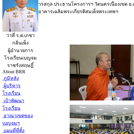
วรสกุล ประธานโครงการฯ วัดนครเนื่องเขต อ.เมื
อาคารเฉลิมพระเกียรติสมเด็จพระเทพฯ
ว่าที่ ร.ต.เกชา
กลิ่นเพ็ง
ผู้อำนวยการ
โรงเรียนเบญจม
ราชรังสฤษฎิ์
About BRR
ภูมิหลัง
ผู้บริหาร
โรงเรียน
เป้าพัฒนา
โรงเรียน
อาณาเขตของ
เบญจมฯ
แผนที่ที่ตั้ง