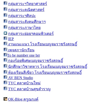
กลุ่มสาระฯวิทยาศาสตร์
กลุ่มสาระคณิตศาสตร์
กลุ่มสาระฯศิลปะ
กลุ่มสาระสังคมศึกษาฯ
กลุ่มสาระภาษาไทย
กลุ่มสาระย่อยฯคอมพิวเตอร์
IEP
งานแนะแนว โรงเรียนเบญจมราชรังสฤษฎิ์
เพจสภานักเรียน
To be number one brr
กองร้อยพิเศษเบญจมราชรังสฤษฏิ์
นักศึกษาวิชาทหาร โรงเรียนเบญจมราชรังสฤษฎิ์
ห้องเรียนสีเขียว โรงเรียนเบญจมราชรังสฤษฎิ์
AV BEN Studio
TYC ตลาดบ้านใหม่
TYC ตลาดบ้านสุขสำราญ
OK-Blog ครูณรงค์