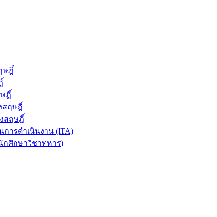
ษฎิ์
์
ฎิ์
สฤษฎิ์
งสฤษฎิ์
การดำเนินงาน (ITA)
นักศึกษาวิชาทหาร)