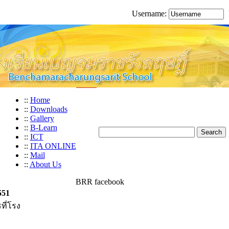
Username:
::
Home
::
Downloads
::
Gallery
::
B-Learn
::
ICT
::
ITA ONLINE
::
Mail
::
About Us
BRR facebook
551
ที่โรง