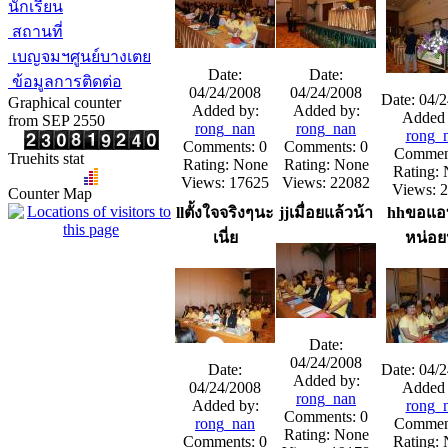
นักเรียน
สถานที่
เบญจมฯศูนย์บางเตย
Date:
Date:
ข้อมูลการติดต่อ
04/24/2008
04/24/2008
Date: 04/
Graphical counter
Added by:
Added by:
Added 
from SEP 2550
rong_nan
rong_nan
rong_
Comments: 0
Comments: 0
Comment
Truehits stat
Rating: None
Rating: None
Rating:
Views: 17625
Views: 22082
Views: 
Counter Map
llตั้งใจจริงๆนะ
jjเมื่อยแล้วน้า
hhขอแอ
เนี่ย
หน่อ
Date:
04/24/2008
Date:
Date: 04/
Added by:
04/24/2008
Added 
rong_nan
Added by:
rong_
Comments: 0
rong_nan
Comment
Rating: None
Comments: 0
Rating: