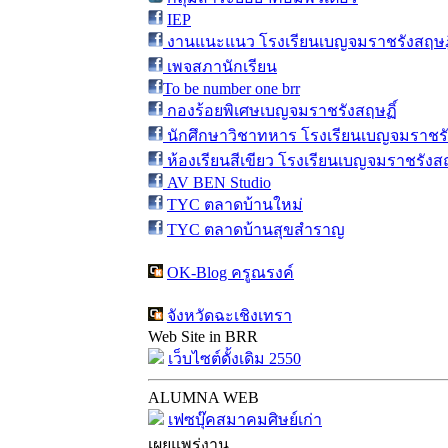
IEP
งานแนะแนว โรงเรียนเบญจมราชรังสฤษฎิ
เพจสภานักเรียน
To be number one brr
กองร้อยพิเศษเบญจมราชรังสฤษฏิ์
นักศึกษาวิชาทหาร โรงเรียนเบญจมราชรั
ห้องเรียนสีเขียว โรงเรียนเบญจมราชรังสฤ
AV BEN Studio
TYC ตลาดบ้านใหม่
TYC ตลาดบ้านสุขสำราญ
OK-Blog ครูณรงค์
จังหวัดฉะเชิงเทรา
Web Site in BRR
เว็บไซต์ดั้งเดิม 2550
ALUMNA WEB
เฟซบุ๊คสมาคมศิษย์เก่า
เผยแพร่งาน