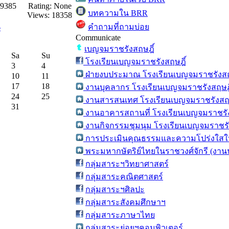
19385
Rating: None
บทความใน BRR
Views: 18358
คำถามที่ถามบ่อย
6
Communicate
เบญจมราชรังสฤษฎิ์
Sa
Su
โรงเรียนเบญจมราชรังสฤษฎิ์
3
4
ฝ่ายงบประมาณ โรงเรียนเบญจมราชรังสฤ
10
11
17
18
งานบุคลากร โรงเรียนเบญจมราชรังสฤษฎิ
24
25
งานสารสนเทศ โรงเรียนเบญจมราชรังสฤษ
31
งานอาคารสถานที่ โรงเรียนเบญจมราชรัง
งานกิจกรรมชุมนุม โรงเรียนเบญจมราชรั
การประเมินคุณธรรมและความโปร่งใสใน
พระมหากษัตริย์ไทยในราชวงศ์จักรี (งาน
กลุ่มสาระฯวิทยาศาสตร์
กลุ่มสาระคณิตศาสตร์
กลุ่มสาระฯศิลปะ
กลุ่มสาระสังคมศึกษาฯ
กลุ่มสาระภาษาไทย
กลุ่มสาระย่อยฯคอมพิวเตอร์