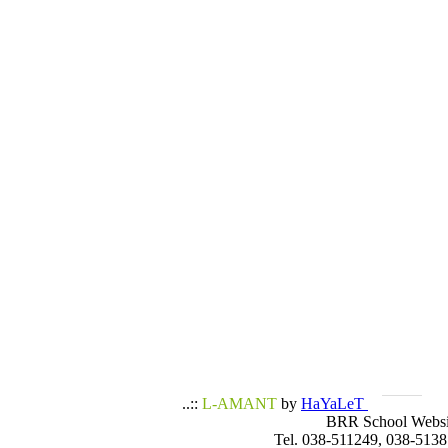
..::
L-AMANT
by
HaYaLeT
BRR School Websi
Tel. 038-511249, 038-5138