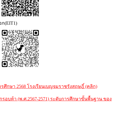
นอก(EIT1)
ศึกษา 2568 โรงเรียนเบญจมราชรังสฤษฎิ์ (คลิก)
ห้า (พ.ศ.2567-2571) ระดับการศึกษาขั้นพื้นฐาน ของ