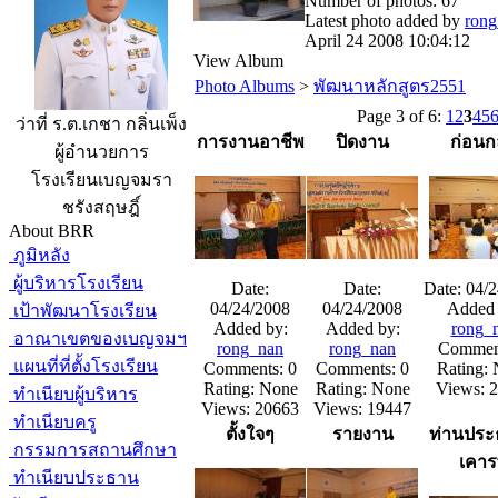
Number of photos: 67
Latest photo added by
rong
April 24 2008 10:04:12
View Album
Photo Albums
>
พัฒนาหลักสูตร2551
Page 3 of 6:
1
2
3
4
5
ว่าที่ ร.ต.เกชา กลิ่นเพ็ง
การงานอาชีพ
ปิดงาน
ก่อนก
ผู้อำนวยการ
โรงเรียนเบญจมรา
ชรังสฤษฎิ์
About BRR
ภูมิหลัง
ผู้บริหารโรงเรียน
Date:
Date:
Date: 04/
04/24/2008
04/24/2008
Added 
เป้าพัฒนาโรงเรียน
Added by:
Added by:
rong_
อาณาเขตของเบญจมฯ
rong_nan
rong_nan
Comment
แผนที่ที่ตั้งโรงเรียน
Comments: 0
Comments: 0
Rating:
Rating: None
Rating: None
Views: 
ทำเนียบผู้บริหาร
Views: 20663
Views: 19447
ทำเนียบครู
ตั้งใจๆ
รายงาน
ท่านประธ
กรรมการสถานศึกษา
เคา
ทำเนียบประธาน