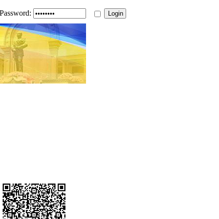
Password: