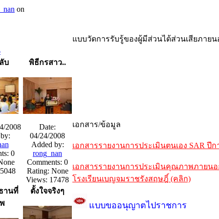
_nan
on
แบบวัดการรับรู้ของผู้มีส่วนได้ส่วนเสียภาย
6
ลับ
พิธีกรสาว..
เอกสาร/ข้อมูล
24/2008
Date:
by:
04/24/2008
nan
Added by:
เอกสารรายงานการประเมินตนเอง SAR ปีการ
s: 0
rong_nan
 None
Comments: 0
เอกสารรายงานการประเมินคุณภาพภายนอกรอบ
25048
Rating: None
โรงเรียนเบญจมราชรังสฤษฎิ์ (คลิก)
Views: 17478
านที่
ตั้งใจจริงๆ
รพ
แบบขออนุญาตไปราชการ