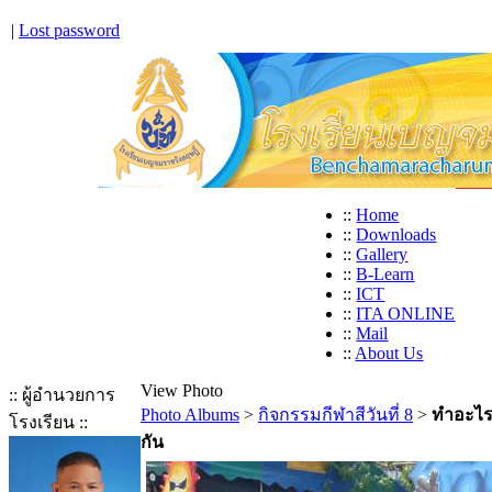
|
Lost password
::
Home
::
Downloads
::
Gallery
::
B-Learn
::
ICT
::
ITA ONLINE
::
Mail
::
About Us
View Photo
:: ผู้อำนวยการ
Photo Albums
>
กิจกรรมกีฬาสีวันที่ 8
>
ทำอะไ
โรงเรียน ::
กัน