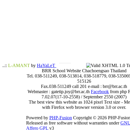
..::
L-AMANT
by
HaYaLeT
BRR School Website Chachoengsao Thailand
Tel. 038-511249, 038-513814, 038-518779, 038-535069
515126
Fax.038-511249 call 201 e-mail : brr@brr.ac.th
Webmaster : gatetip.joy@brr.ac.th
Facebook
from php 
7.02.07(17-10-2558) / September 2550 (2007)
The best view this website as 1024 pixel Text size - 
with Firefox web browser version 3.0 or over.
Powered by
PHP-Fusion
Copyright © 2026 PHP-Fusion
Released as free software without warranties under
GN
Affero GPL
v3