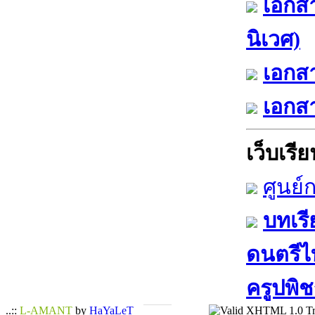
เอกส
นิเวศ)
เอกสา
เอกสา
เว็บเรียน
ศูนย์
บทเรี
ดนตรีไท
ครูปพิช
..::
L-AMANT
by
HaYaLeT