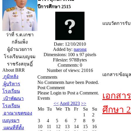
ปีการศึกษา 2515
แบบวัดการรับร
ว่าที่ ร.ต.เกชา
กลิ่นเพ็ง
Date: 12/10/2010
Added by:
narong
ผู้อำนวยการ
Dimensions: 100 x 97 pixels
โรงเรียนเบญจม
Filesize: 978Bytes
ราชรังสฤษฎิ์
Comments: 0
About BRR
Number of views: 21016
เอกสาร/ข้อมู
ภูมิหลัง
Comments
No Comments have been Posted.
ผู้บริหาร
Post Comment
โรงเรียน
Please Login to Post a Comment.
เอกสาร
Events
เป้าพัฒนา
<<
April 2023
>>
โรงเรียน
ศึกษา 2
Mo
Tu
We
Th
Fr
Sa
Su
อาณาเขตของ
1
2
เบญจมฯ
3
4
5
6
7
8
9
10
11
12
13
14
15
16
แผนที่ที่ตั้ง