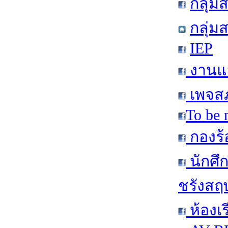
กลุ่
กลุ่ม
IEP
งานแน
เพจสภ
To be 
กองร้
นักศึ
ชรังสฤษ
ห้องเ