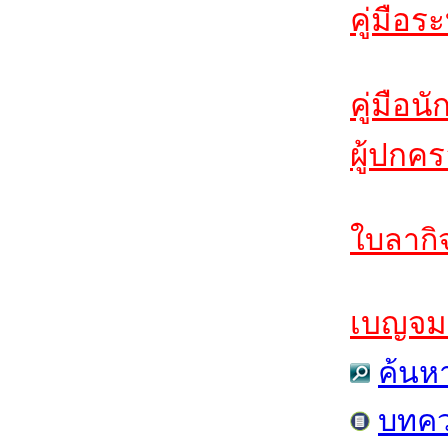
คู่มือร
คู่มือนั
ผู้ปกค
ใบลากิจ
เบญจมฯ
ค้นห
บทค