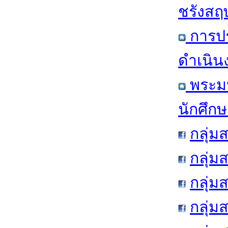
ชรังสฤษ
การปร
ดำเนิน
พระมห
นักศึก
กลุ่ม
กลุ่ม
กลุ่ม
กลุ่ม