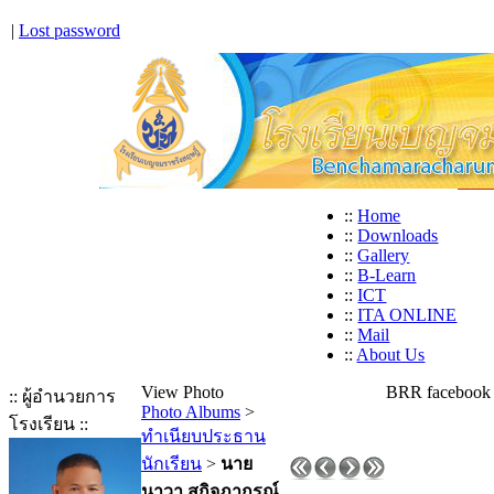
|
Lost password
::
Home
::
Downloads
::
Gallery
::
B-Learn
::
ICT
::
ITA ONLINE
::
Mail
::
About Us
View Photo
BRR facebook
:: ผู้อำนวยการ
Photo Albums
>
โรงเรียน ::
ทำเนียบประธาน
นักเรียน
>
นาย
นาวา สุกิจภากรณ์