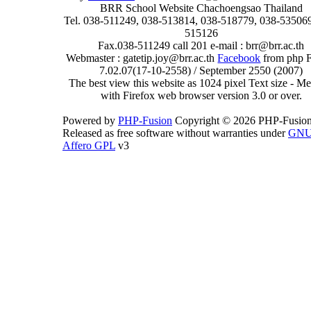
BRR School Website Chachoengsao Thailand
Tel. 038-511249, 038-513814, 038-518779, 038-535069
515126
Fax.038-511249 call 201 e-mail : brr@brr.ac.th
Webmaster : gatetip.joy@brr.ac.th
Facebook
from php 
7.02.07(17-10-2558) / September 2550 (2007)
The best view this website as 1024 pixel Text size - 
with Firefox web browser version 3.0 or over.
Powered by
PHP-Fusion
Copyright © 2026 PHP-Fusion
Released as free software without warranties under
GN
Affero GPL
v3