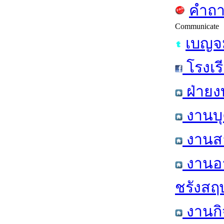
คำถา
Communicate
เบญจม
โรงเร
ฝ่ายง
งานบุ
งานสา
งานอา
ชรังสฤษ
งานกิ