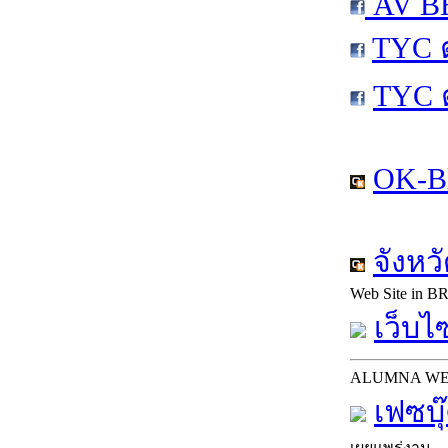
AV BE
TYC 
TYC 
OK-Bl
จังหว
Web Site in B
เว็บไซ
ALUMNA W
เฟซบุ
เผยแพร่งาน