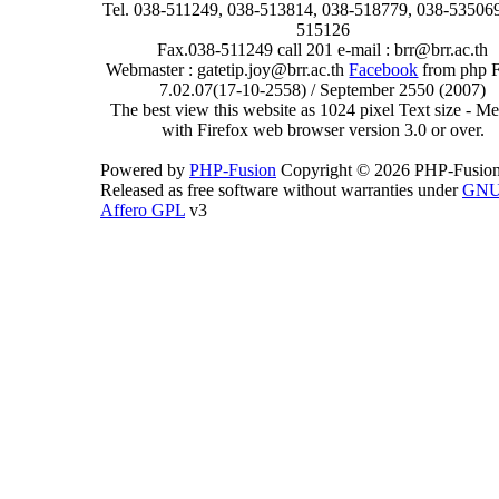
Tel. 038-511249, 038-513814, 038-518779, 038-535069
515126
Fax.038-511249 call 201 e-mail : brr@brr.ac.th
Webmaster : gatetip.joy@brr.ac.th
Facebook
from php 
7.02.07(17-10-2558) / September 2550 (2007)
The best view this website as 1024 pixel Text size - 
with Firefox web browser version 3.0 or over.
Powered by
PHP-Fusion
Copyright © 2026 PHP-Fusion
Released as free software without warranties under
GN
Affero GPL
v3