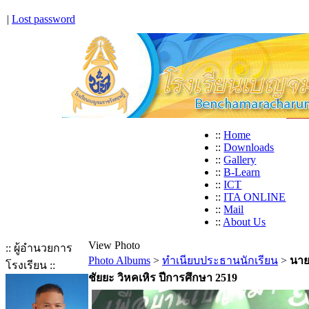
|
Lost password
::
Home
::
Downloads
::
Gallery
::
B-Learn
::
ICT
::
ITA ONLINE
::
Mail
::
About Us
View Photo
:: ผู้อำนวยการ
Photo Albums
>
ทำเนียบประธานนักเรียน
>
นา
โรงเรียน ::
ชัยยะ วิหคเหิร ปีการศึกษา 2519