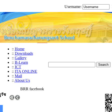
Username:
::
Home
::
Downloads
::
Gallery
::
B-Learn
::
ICT
::
ITA ONLINE
::
Mail
::
About Us
BRR facebook
ูรัช