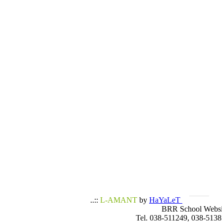
..::
L-AMANT
by
HaYaLeT
BRR School Websi
Tel. 038-511249, 038-5138