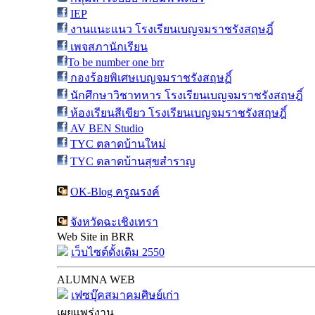
IEP
งานแนะแนว โรงเรียนเบญจมราชรังสฤษฎิ์
เพจสภานักเรียน
To be number one brr
กองร้อยพิเศษเบญจมราชรังสฤษฏิ์
นักศึกษาวิชาทหาร โรงเรียนเบญจมราชรังสฤษฎิ์
ห้องเรียนสีเขียว โรงเรียนเบญจมราชรังสฤษฎิ์
AV BEN Studio
TYC ตลาดบ้านใหม่
TYC ตลาดบ้านสุขสำราญ
OK-Blog ครูณรงค์
จังหวัดฉะเชิงเทรา
Web Site in BRR
เว็บไซต์ดั้งเดิม 2550
ALUMNA WEB
เฟซบุ๊คสมาคมศิษย์เก่า
เผยแพร่งาน