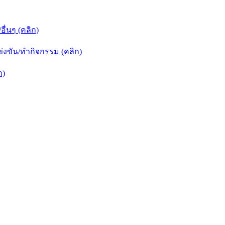
่นๆ (คลิก)
งขัน/ทำกิจกรรม (คลิก)
า)