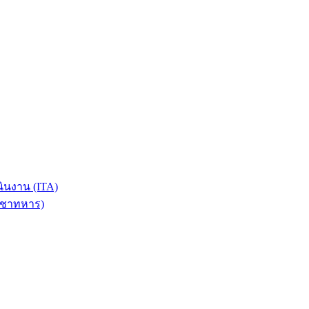
นงาน (ITA)
วิชาทหาร)